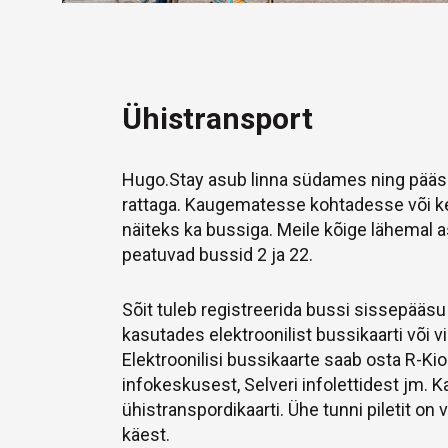
Ühistransport
Hugo.Stay asub linna südames ning pääsed
rattaga. Kaugematesse kohtadesse või k
näiteks ka bussiga. Meile kõige lähemal 
peatuvad bussid 2 ja 22.
Sõit tuleb registreerida bussi sissepääsu
kasutades elektroonilist bussikaarti või
Elektroonilisi bussikaarte saab osta R-Kio
infokeskusest, Selveri infolettidest jm. K
ühistranspordikaarti. Ühe tunni piletit on
käest.