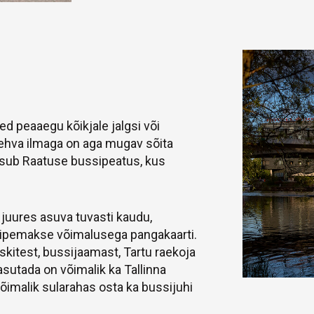
 peaaegu kõikjale jalgsi või
ehva ilmaga on aga mugav sõita
asub Raatuse bussipeatus, kus
 juures asuva tuvasti kaudu,
 viipemakse võimalusega pangakaarti.
skitest, bussijaamast, Tartu raekoja
asutada on võimalik ka Tallinna
 võimalik sularahas osta ka bussijuhi