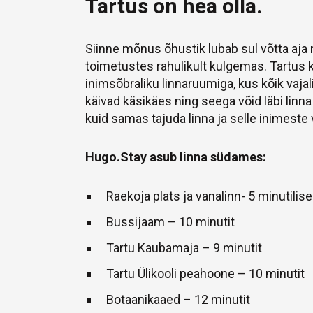
Tartus on hea olla.
Siinne mõnus õhustik lubab sul võtta aja 
toimetustes rahulikult kulgemas. Tartus
inimsõbraliku linnaruumiga, kus kõik vajal
käivad käsikäes ning seega võid läbi linna
kuid samas tajuda linna ja selle inimeste
Hugo.Stay asub linna südames:
Raekoja plats ja vanalinn- 5 minutilis
Bussijaam – 10 minutit
Tartu Kaubamaja – 9 minutit
Tartu Ülikooli peahoone – 10 minutit
Botaanikaaed – 12 minutit