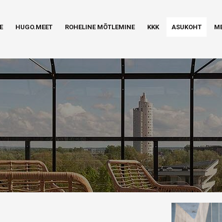
E
HUGO.MEET
ROHELINE MÕTLEMINE
KKK
ASUKOHT
ME