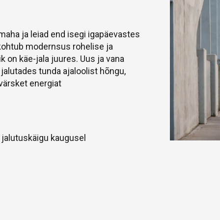
maha ja leiad end isegi igapäevastes
 kohtub modernsus rohelise ja
ik on käe-jala juures. Uus ja vana
 jalutades tunda ajaloolist hõngu,
 värsket energiat
e jalutuskäigu kaugusel