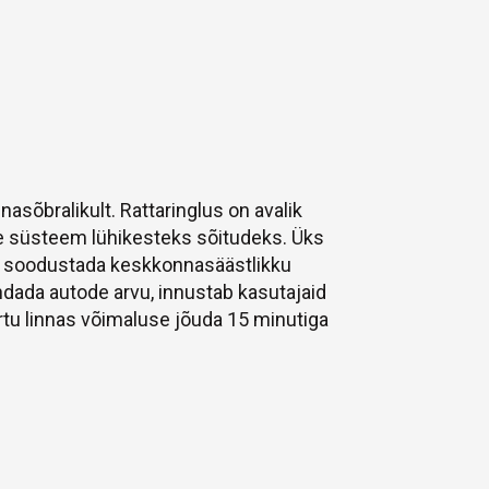
nasõbralikult. Rattaringlus on avalik
e süsteem lühikesteks sõitudeks. Üks
n soodustada keskkonnasäästlikku
endada autode arvu, innustab kasutajaid
Tartu linnas võimaluse jõuda 15 minutiga