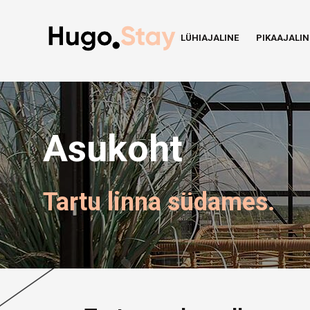
LÜHIAJALINE
PIKAAJALIN
Asukoht
Tartu linna südames.