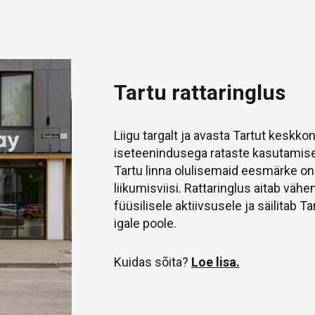
Tartu rattaringlus
Liigu targalt ja avasta Tartut keskkon
iseteenindusega rataste kasutamis
Tartu linna olulisemaid eesmärke o
liikumisviisi. Rattaringlus aitab väh
füüsilisele aktiivsusele ja säilitab 
igale poole.
Kuidas sõita?
Loe lisa.